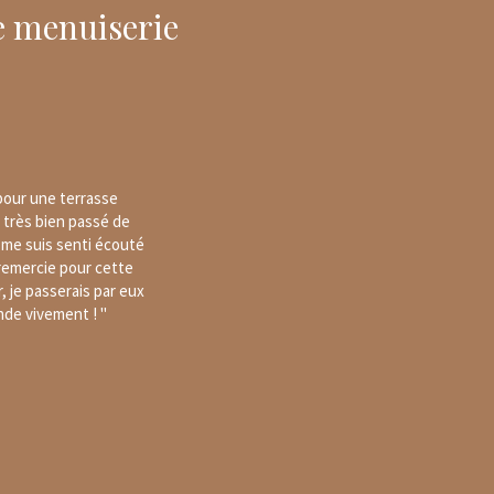
de menuiserie
pour une terrasse
t très bien passé de
je me suis senti écouté
remercie pour cette
ir, je passerais par eux
nde vivement ! "