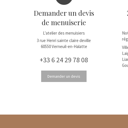
Demander un devis
de menuiserie
L'atelier des menuisiers
Not
rég
3 rue Henri sainte claire deville
60550
Verneuil-en-Halatte
Vil
Lai
+33 6 24 29 78 08
Lia
Gou
Demander un devis