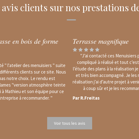
avis clients sur nos prestations 
rasse en bois de forme
Terrasse magnifique
"J’ai contacté ces Menuisiers 
compliqué à réalisé et tout c’es
 " l'atelier des menuisiers " suite
l’étude des plans à la réalisation 
 différents clients sur ce site. Nous
et très bien accompagné. Je les 
pas notre choix. Le rendu est
réalisation j’ai d’autre projet à ven
 lames "version atmosphère teinte
à coup sûr et je les recomma
ci à Mathieu et son équipe pour ce
 Entreprise à recommander. "
Par R.Freitas
Voir tous les avis