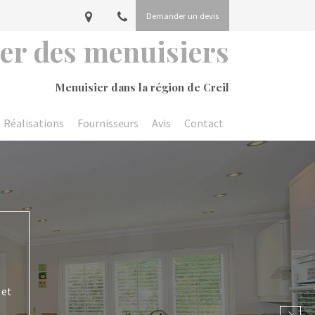
Demander un devis
ier des menuisiers
Menuisier dans la région de Creil
Réalisations
Fournisseurs
Avis
Contact